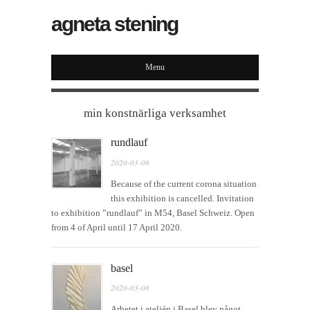
agneta stening
Menu
min konstnärliga verksamhet
rundlauf
2020-03-08
Because of the current corona situation
this exhibition is cancelled. Invitation
to exhibition ”rundlauf” in M54, Basel Schweiz. Open
from 4 of April until 17 April 2020.
basel
2020-03-08
Arbetet i ateljén i Basel blev något