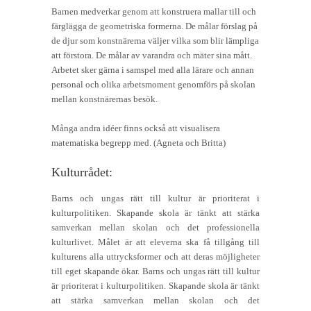
Barnen medverkar genom att konstruera mallar till och
färglägga de geometriska formerna. De målar förslag på
de djur som konstnärerna väljer vilka som blir lämpliga
att förstora. De målar av varandra och mäter sina mått.
Arbetet sker gärna i samspel med alla lärare och annan
personal och olika arbetsmoment genomförs på skolan
mellan konstnärernas besök.
Många andra idéer finns också att visualisera
matematiska begrepp med. (Agneta och Britta)
Kulturrådet:
Barns och ungas rätt till kultur är prioriterat i
kulturpolitiken. Skapande skola är tänkt att stärka
samverkan mellan skolan och det professionella
kulturlivet. Målet är att eleverna ska få tillgång till
kulturens alla uttrycksformer och att deras möjligheter
till eget skapande ökar. Barns och ungas rätt till kultur
är prioriterat i kulturpolitiken. Skapande skola är tänkt
att stärka samverkan mellan skolan och det